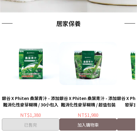
居家保養
銀谷 X Phiten 桑葉青汁 - 添加
銀谷 X Phiten 桑葉青汁 - 添加
銀谷 X Ph
難消化性麥芽糊精 / 30小包入
難消化性麥芽糊精 / 超值包裝
發芽玄
NT$1,380
NT$1,980
已售完
加入購物車