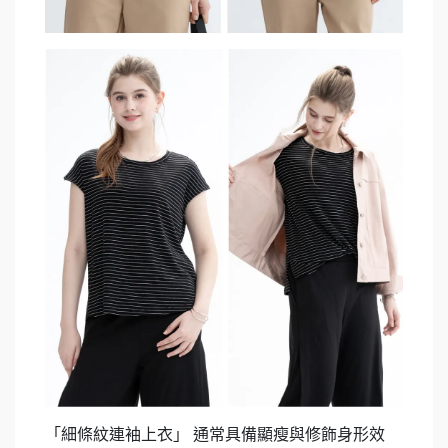
「細條紋連袖上衣」
通常具備顯瘦與修飾身形效