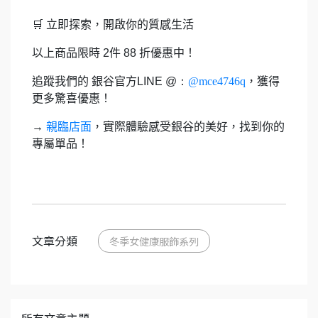
🛒
立即探索，開啟你的質感生活
以上商品限時
2
件
88
折優惠中！
追蹤我們的
銀谷官方
LINE @：
@mce4746q
，獲得
更多驚喜優惠！
→
親臨店面
，實際體驗感受銀谷的美好，找到你的
專屬單品！
文章分類
冬季女健康服飾系列
所有文章主題