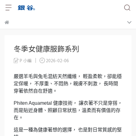
冬季女健康服飾系列
P 小編
2026-02-06
嚴選羊毛與兔毛混紡天然纖維，
輕盈柔軟，卻能穩
定保暖，
不厚重、不悶熱，親膚不刺激，
長時間
穿著依然自在舒適。
Phiten Aquametal
健康技術，
讓衣著不只是穿搭，
而是貼近身體、照顧日常狀態，溫柔而有價值的存
在。
這是一種為健康著想的選擇，
也是對日常質感的堅