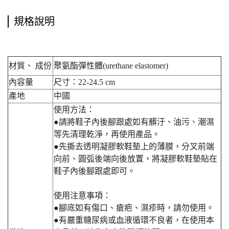
規格說明
材質、 成份
聚氨酯彈性體(urethane elastomer)
內容量
尺寸：22-24.5 cm
產地
中國
使用方法：
●請將鞋子內後腳跟處如有髒汙、油污、潮濕
等先清理乾淨，再使用產品。
●先撕去透明凝膠軟鞋墊上的薄膜，分叉前端
向前、圓弧後端向後放置，將凝膠軟鞋墊貼在
鞋子內後腳跟處即可。
使用注意事項：
●腳底如有傷口、瘡疤、濕疹時，請勿使用。
●有嚴重糖尿病或血液循環不良者，在使用本