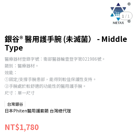
1
/
1
銀谷® 醫用護手腕 (未滅菌） - Middle
Type
醫療器材登錄字號：衛部醫器輸壹登字第021986號。
類別：醫療器材。
效能：
①固定/支撐手腕患部，能得到較佳保護性支持。
②手腕處於較舒適的功能性的醫用護手腕。
尺寸：單一尺寸
台灣銀谷
日本Phiten醫用護套類 台灣總代理
NT$1,780