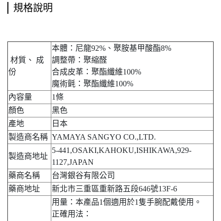
規格說明
本體：尼龍92%、聚胺基甲酸酯8%
材質、 成
調整帶：聚縮醛
份
合成皮革：聚酯纖維100%
魔術氈：聚酯纖維100%
內容量
1條
顏色
黑色
產地
日本
製造商名稱
YAMAYA SANGYO CO.,LTD.
5-441,OSAKI,KAHOKU,ISHIKAWA,929-
製造商地址
1127,JAPAN
藥商名稱
台灣銀谷有限公司
藥商地址
新北市三重區重新路五段646號13F-6
用量：本產品1個適用於1隻手腕配戴使用。
正確用法：