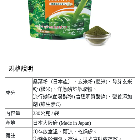
規格說明
桑葉粉（日本產）、玄米粉 (糙米)、發芽玄米
粉 (糙米)、洋蔥鱗莖萃取物、
成分
流行鏈球菌發酵物 (含透明質酸鈉)、營養添加
劑 (維生素C)
內容量
230公克 / 袋
產地
日本大阪府 (Made in Japan)
①存放室溫、蔭涼、乾燥處。
備註
②避免於潮濕、高溫、日光直射處存放。