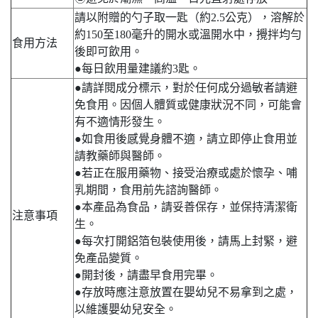
請以附贈的勺子取一匙（約2.5公克），溶解於
約150至180毫升的開水或溫開水中，攪拌均勻
食用方法
後即可飲用。
●每日飲用量建議約3匙。
●請詳閱成分標示，對於任何成分過敏者請避
免食用。因個人體質或健康狀況不同，可能會
有不適情形發生。
●如食用後感覺身體不適，請立即停止食用並
請教藥師與醫師。
●若正在服用藥物、接受治療或處於懷孕、哺
乳期間，食用前先諮詢醫師。
●本產品為食品，請妥善保存，並保持清潔衛
注意事項
生。
●每次打開鋁箔包裝使用後，請馬上封緊，避
免產品變質。
●開封後，請盡早食用完畢。
●存放時應注意放置在嬰幼兒不易拿到之處，
以維護嬰幼兒安全。