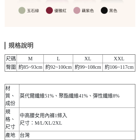
規格說明
尺碼
M
L
XL
XXL
臀圍
約85~93cm
約92~100cm
約99~108cm
約106~117cm
材
質、
莫代爾纖維51%、聚酯纖維41%、彈性纖維8%
成份
規
中高腰女用內褲1條入
格、
尺寸：M/L/XL/2XL
尺寸
產地
台灣