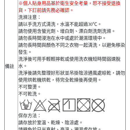
※個人貼身用品基於衛生安全考量，恕不接受退換
貨，下訂前請先務必確認。
洗滌注意：
請以手洗方式清洗，水溫不能超過30℃。
請勿使用含螢光劑、增白劑、漂白劑洗劑洗滌。
請勿長時間浸泡在水中或處於潮濕環境中。
請勿長時間與顏色不同之衣物一起清洗，以避免移染
發生。
洗淨後可用手輕輕擰乾或使用洗衣機短時間弱速脫
水。
備註
洗淨後請先整理好形狀並吊掛陰涼通風處晾乾，請勿
使用烘乾機烘乾，待完全乾燥後再使用。
不可整燙。
不可乾洗。
保存方法：
請存放於室溫、乾燥、陰涼處。
請避免於日光直射、高溫、潮濕處存放。