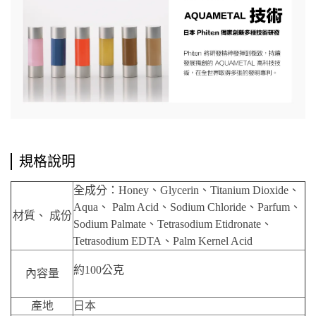
規格說明
全成分：Honey、Glycerin、Titanium Dioxide、
Aqua、 Palm Acid、Sodium Chloride、Parfum、
材質、 成份
Sodium Palmate、Tetrasodium Etidronate、
Tetrasodium EDTA、Palm Kernel Acid
約100公克
內容量
產地
日本