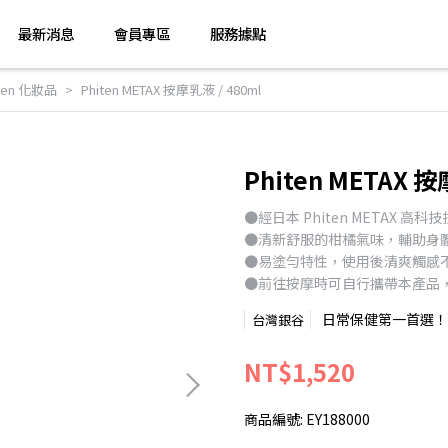
最新消息
會員專區
服務據點
iten 化妝品
Phiten METAX 按摩乳液 / 480ml
Phiten METAX 按
●經日本 Phiten METAX 高
●清新舒服的柑橘氣味，輔助身
●易塗勻特性，使用後清爽觸感
●前往按摩時可自行攜帶本產品
日常保健第一首選！日
台灣銀谷
NT$1,520
商品編號:
EY188000